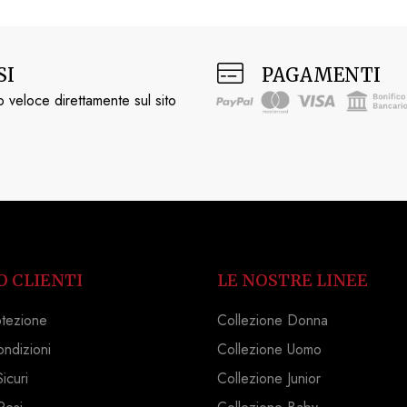
SI
PAGAMENTI
 veloce direttamente sul sito
O CLIENTI
LE NOSTRE LINEE
otezione
Collezione Donna
ondizioni
Collezione Uomo
icuri
Collezione Junior