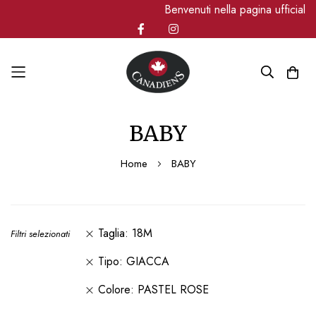
Benvenuti nella pagina ufficiale
Salta
BABY
al
contenuto
Home
BABY
Taglia
18M
Filtri selezionati
Tipo
GIACCA
Colore
PASTEL ROSE