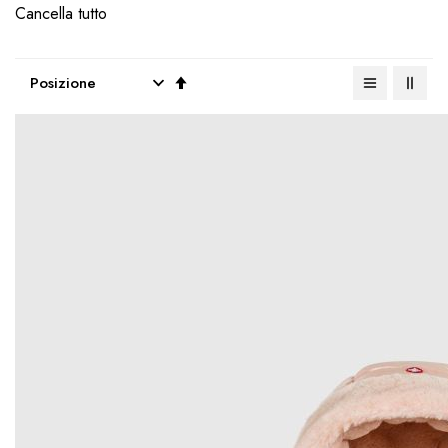
Cancella tutto
Imposta
la
direzione
decrescente