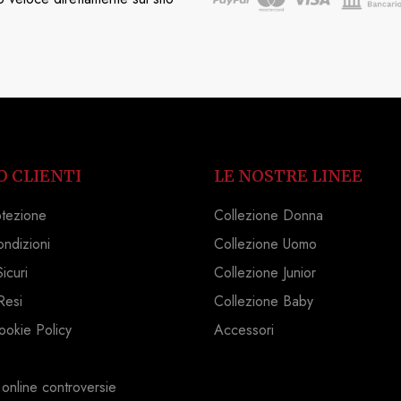
O CLIENTI
LE NOSTRE LINEE
otezione
Collezione Donna
ondizioni
Collezione Uomo
icuri
Collezione Junior
Resi
Collezione Baby
ookie Policy
Accessori
 online controversie