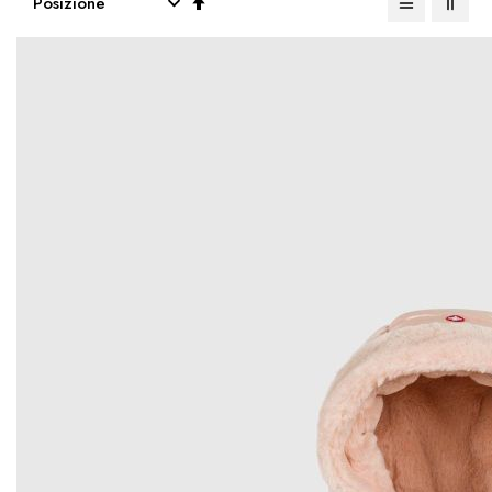
la
direzione
decrescente