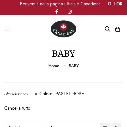
Benvenuti nella pagina ufficiale Canadiens
GLI ORDINI
Salta
BABY
al
contenuto
Home
BABY
Colore
PASTEL ROSE
Filtri selezionati
Cancella tutto
Imposta