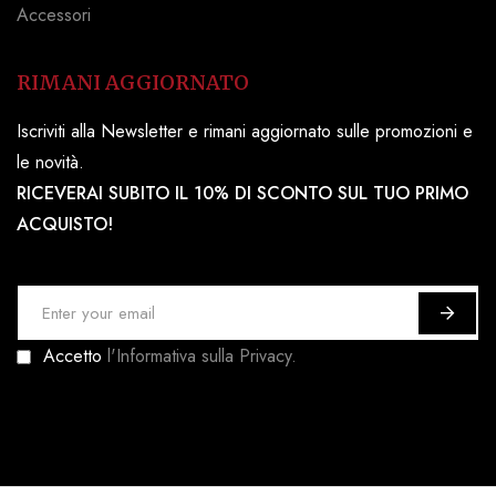
Accessori
RIMANI AGGIORNATO
Iscriviti alla Newsletter e rimani aggiornato sulle promozioni e
le novità.
RICEVERAI SUBITO IL 10% DI SCONTO SUL TUO PRIMO
ACQUISTO!
I
s
Accetto
l'Informativa sulla Privacy.
c
r
i
v
i