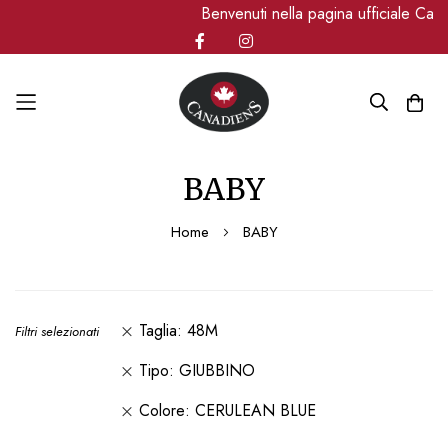
Benvenuti nella pagina ufficiale Can
Salta
BABY
al
contenuto
Home
BABY
Taglia
48M
Filtri selezionati
Tipo
GIUBBINO
Colore
CERULEAN BLUE