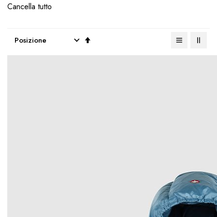
Cancella tutto
Imposta
la
direzione
decrescente