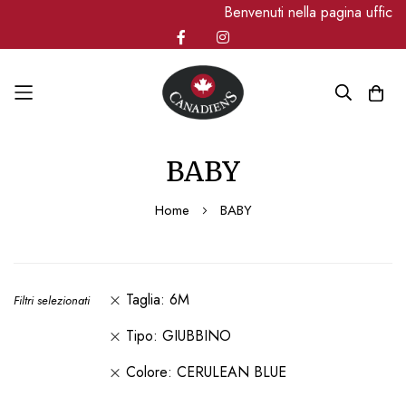
Benvenuti nella pagina uffici
Salta
BABY
al
contenuto
Home
BABY
Taglia
6M
Filtri selezionati
Tipo
GIUBBINO
Colore
CERULEAN BLUE