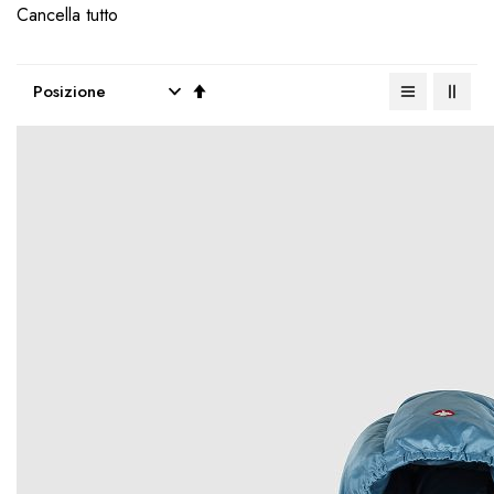
Cancella tutto
Imposta
la
direzione
decrescente