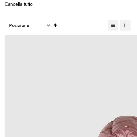
Cancella tutto
Imposta
la
direzione
decrescente