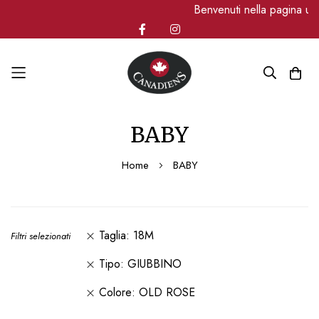
Benvenuti nella pagina uf
Salta
BABY
al
contenuto
Home
BABY
Taglia
18M
Filtri selezionati
Tipo
GIUBBINO
Colore
OLD ROSE