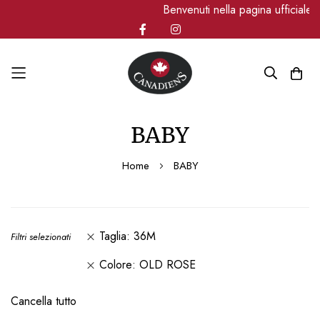
Benvenuti nella pagina ufficiale
Salta
BABY
al
contenuto
Home
BABY
Taglia
36M
Filtri selezionati
Colore
OLD ROSE
Cancella tutto