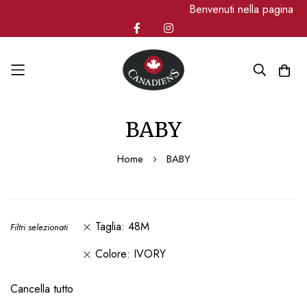
Benvenuti nella pagina u
Salta
BABY
al
contenuto
Home
BABY
Taglia
48M
Filtri selezionati
Colore
IVORY
Cancella tutto