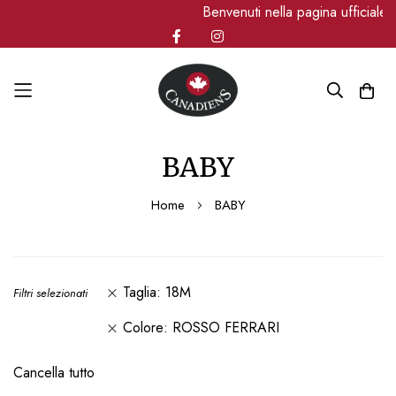
Benvenuti nella pagina ufficiale 
Salta
BABY
al
contenuto
Home
BABY
Taglia
18M
Filtri selezionati
Colore
ROSSO FERRARI
Cancella tutto