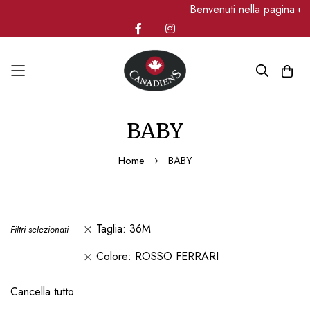
Benvenuti nella pagina uff
Salta
BABY
al
contenuto
Home
BABY
Taglia
36M
Filtri selezionati
Colore
ROSSO FERRARI
Cancella tutto