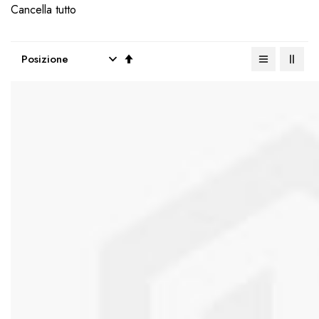
Cancella tutto
Imposta
la
direzione
decrescente