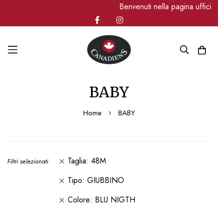
Benvenuti nella pagina uffici
Salta
BABY
al
contenuto
Home
BABY
Taglia
48M
Filtri selezionati
Tipo
GIUBBINO
Colore
BLU NIGTH