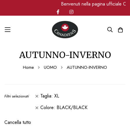
Benvenuti nella pagina ufficiale Ca
Salta
AUTUNNO-INVERNO
al
contenuto
Home
UOMO
AUTUNNO-INVERNO
Taglia
XL
Filtri selezionati
Colore
BLACK/BLACK
Cancella tutto