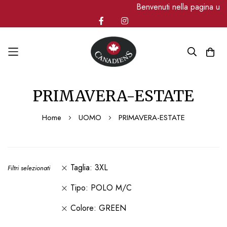
Benvenuti nella pagina uf
Salta
PRIMAVERA-ESTATE
al
contenuto
Home
UOMO
PRIMAVERA-ESTATE
Taglia
3XL
Filtri selezionati
Tipo
POLO M/C
Colore
GREEN