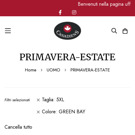
Benvenuti nella pagina uffi
Salta
PRIMAVERA-ESTATE
al
contenuto
Home
UOMO
PRIMAVERA-ESTATE
Taglia
5XL
Filtri selezionati
Colore
GREEN BAY
Cancella tutto