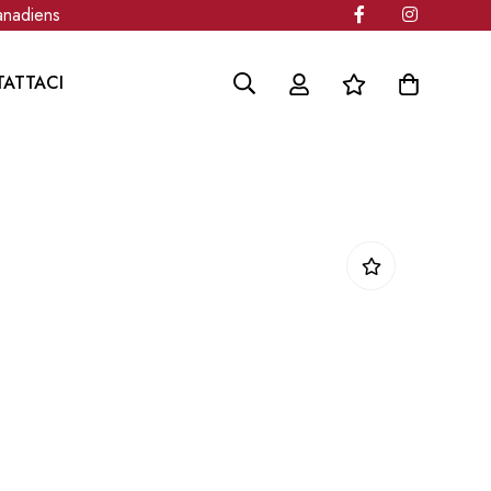
adiens
ATTACI