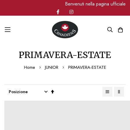
Benvenuti nella pagina ufficiale 
Salta
PRIMAVERA-ESTATE
al
contenuto
Home
JUNIOR
PRIMAVERA-ESTATE
Imposta
la
direzione
decrescente