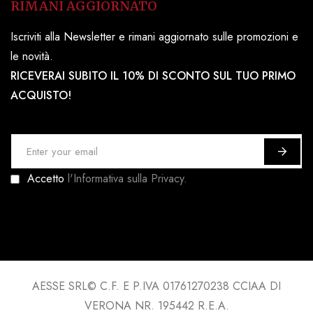
RIMANI AGGIORNATO
Iscriviti alla Newsletter e rimani aggiornato sulle promozioni e
le novità.
RICEVERAI SUBITO IL 10% DI SCONTO SUL TUO PRIMO
ACQUISTO!
I
s
Accetto
l'Informativa sulla Privacy.
c
r
i
v
i
t
AESSE SRL© C.F. E P.IVA 01761270238 CCIAA DI
i
VERONA NR. 195442 R.E.A.