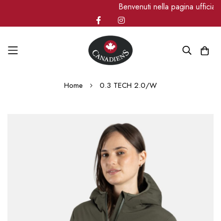
Benvenuti nella pagina ufficia
Salta
Home
0.3 TECH 2.0/W
al
contenuto
Vai
alla
fine
della
galleria
di
immagini