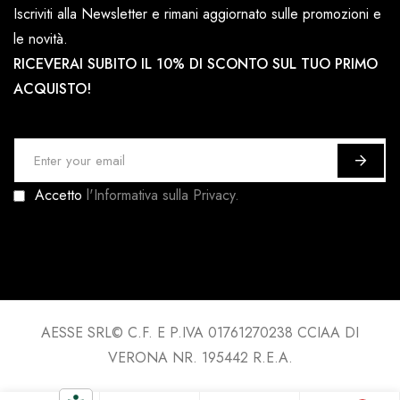
Iscriviti alla Newsletter e rimani aggiornato sulle promozioni e
le novità.
RICEVERAI SUBITO IL 10% DI SCONTO SUL TUO PRIMO
ACQUISTO!
I
s
Accetto
l'Informativa sulla Privacy.
c
r
i
v
i
t
AESSE SRL© C.F. E P.IVA 01761270238 CCIAA DI
i
VERONA NR. 195442 R.E.A.
a
l