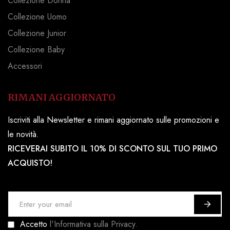
Collezione Donna
Collezione Uomo
Collezione Junior
Collezione Baby
Accessori
RIMANI AGGIORNATO
Iscriviti alla Newsletter e rimani aggiornato sulle promozioni e
le novità.
RICEVERAI SUBITO IL 10% DI SCONTO SUL TUO PRIMO
ACQUISTO!
I
s
Accetto
l'Informativa sulla Privacy.
c