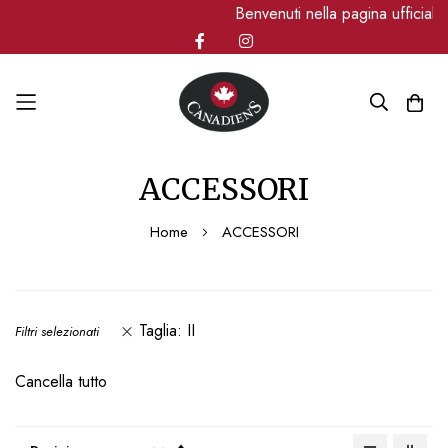
Benvenuti nella pagina ufficia
Salta
ACCESSORI
al
contenuto
Home
ACCESSORI
Taglia
II
Filtri selezionati
Cancella tutto
Imposta