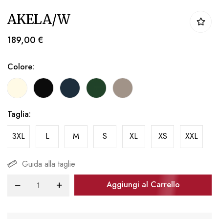
Vai
AKELA/W
all'inizio
della
189,00 €
galleria
di
Colore
immagini
Taglia
3XL
L
M
S
XL
XS
XXL
Guida alla taglie
Aggiungi al Carrello