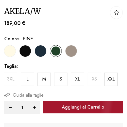
Vai
AKELA/W
all'inizio
della
189,00 €
galleria
di
Colore
PINE
immagini
Taglia
3XL
L
M
S
XL
XS
XXL
Guida alla taglie
Aggiungi al Carrello