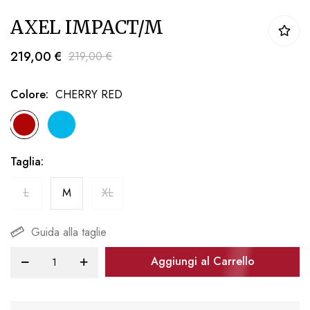
Vai
AXEL IMPACT/M
all'inizio
della
219,00 €
219,00 €
galleria
di
Colore
CHERRY RED
immagini
Taglia
L
M
XL
Guida alla taglie
Aggiungi al Carrello