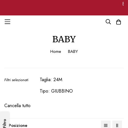
Ben
Salta
BABY
al
contenuto
Home
BABY
Taglia
24M
Filtri selezionati
Tipo
GIUBBINO
Cancella tutto
Filtro
Imposta