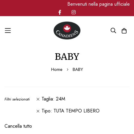
Benvenuti nella pagina ufficiale
Salta
BABY
al
contenuto
Home
BABY
Taglia
24M
Filtri selezionati
Tipo
TUTA TEMPO LIBERO
Cancella tutto