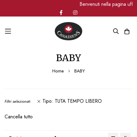
Benvenuti nella pagina uffic
Salta
BABY
al
contenuto
Home
BABY
Tipo
TUTA TEMPO LIBERO
Filtri selezionati
Cancella tutto
Imposta