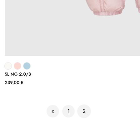
SLING 2.0/B
239,00 €
Pagina
1
2
Pagina
Precedente
Pagina
Attualmente stai leggendo 