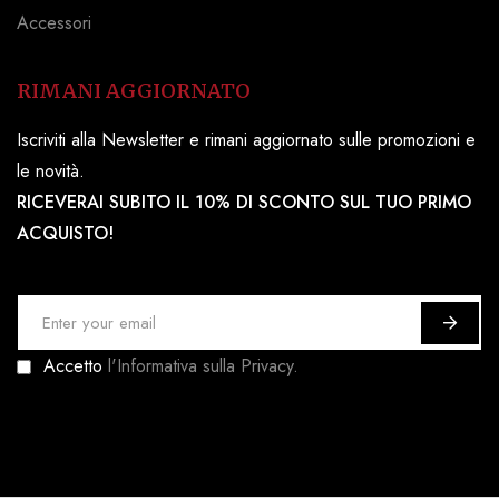
Accessori
RIMANI AGGIORNATO
Iscriviti alla Newsletter e rimani aggiornato sulle promozioni e
le novità.
RICEVERAI SUBITO IL 10% DI SCONTO SUL TUO PRIMO
ACQUISTO!
I
s
Accetto
l'Informativa sulla Privacy.
c
r
i
v
i