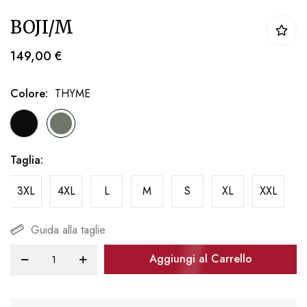
Vai
BOJI/M
all'inizio
della
149,00 €
galleria
di
Colore
THYME
immagini
Taglia
3XL
4XL
L
M
S
XL
XXL
Guida alla taglie
Aggiungi al Carrello