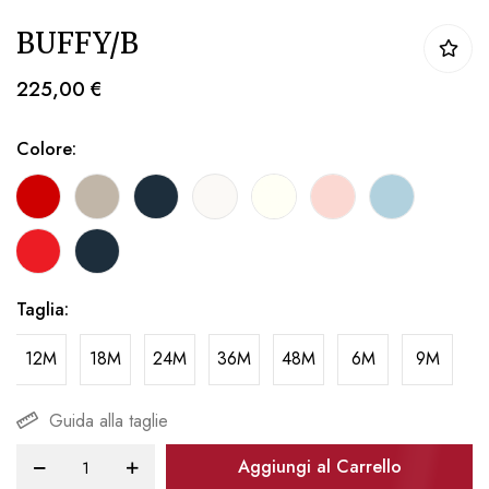
Vai
BUFFY/B
all'inizio
della
225,00 €
galleria
di
Colore
immagini
Taglia
12M
18M
24M
36M
48M
6M
9M
Guida alla taglie
Aggiungi al Carrello