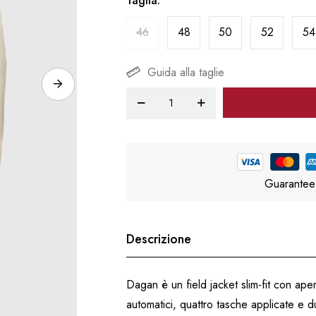
Taglia
46
48
50
52
54
Guida alla taglie
Guarantee
Descrizione
Dagan è un field jacket slim-fit con ape
automatici, quattro tasche applicate e d