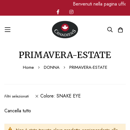
Benvenuti nella pagina uffic
Salta
PRIMAVERA-ESTATE
al
contenuto
Home
DONNA
PRIMAVERA-ESTATE
Colore
SNAKE EYE
Filtri selezionati
Cancella tutto
Non è stato trovato alcun prodotto corrispondente alla