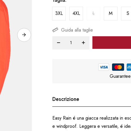
Taglia
3XL
4XL
L
M
S
Guida alla taglie
Guarantee
Descrizione
Easy Rain é una giacca realizzata in esc
e windproof. Leggera e versatile, é ide