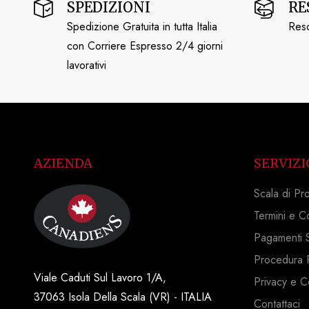
SPEDIZIONI
RE
Spedizione Gratuita in tutta Italia
Reso
con Corriere Espresso 2/4 giorni
lavorativi
AZIENDA
SERVIZI
Scala di Pr
Termini e C
Pagamenti S
Procedura 
Viale Caduti Sul Lavoro 1/A,
Privacy e C
37063 Isola Della Scala (VR) - ITALIA
Contattaci