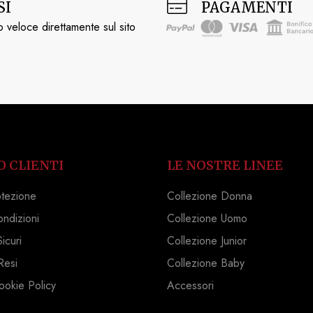
SI
PAGAMENTI
 veloce direttamente sul sito
O CLIENTI
LE NOSTRE LINEE
otezione
Collezione Donna
ondizioni
Collezione Uomo
icuri
Collezione Junior
Resi
Collezione Baby
ookie Policy
Accessori