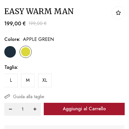
Vai
EASY WARM MAN
all'inizio
della
199,00 €
199,00 €
galleria
di
Colore
APPLE GREEN
immagini
Taglia
L
M
XL
Guida alla taglie
Aggiungi al Carrello