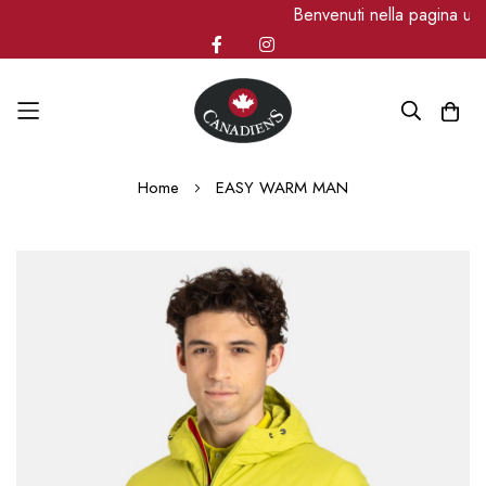
Benvenuti nella pagina uff
Salta
Home
EASY WARM MAN
al
contenuto
Vai
alla
fine
della
galleria
di
immagini