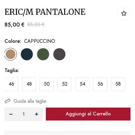
Vai
ERIC/M PANTALONE
all'inizio
della
85,00 €
85,00 €
galleria
di
Colore
CAPPUCCINO
immagini
Taglia
46
48
50
52
54
56
58
Guida alla taglie
Aggiungi al Carrello