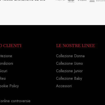
O CLIENTI
LE NOSTRE LINEE
otezione
Collezione Donna
ondizioni
Collezione Uomo
icuri
Collezione Junior
Resi
Collezione Baby
ookie Policy
Accessori
 online controversie