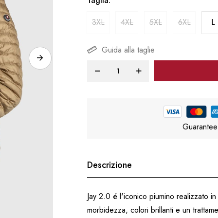
Taglia
3XL
4XL
5XL
6XL
L
Guida alla taglie
Guarantee
Descrizione
Jay 2.0 é l'iconico piumino realizzato i
morbidezza, colori brillanti e un tratta