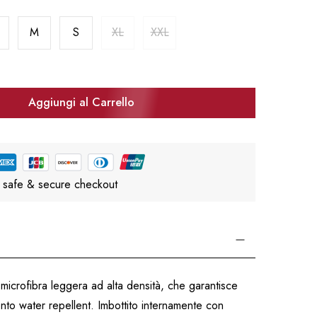
M
S
XL
XXL
Aggiungi al Carrello
 safe & secure checkout
n microfibra leggera ad alta densità, che garantisce
mento water repellent. Imbottito internamente con