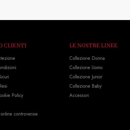
O CLIENTI
LE NOSTRE LINEE
otezione
Collezione Donna
ondizioni
Collezione Uomo
icuri
Collezione Junior
Resi
Collezione Baby
ookie Policy
Accessori
 online controversie