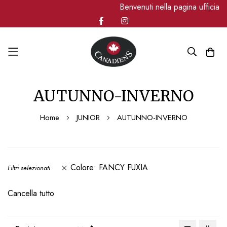
Benvenuti nella pagina ufficial
Salta
AUTUNNO-INVERNO
al
contenuto
Home
JUNIOR
AUTUNNO-INVERNO
Colore
FANCY FUXIA
Filtri selezionati
Cancella tutto
Imposta