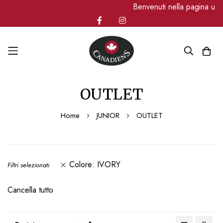
Benvenuti nella pagina uff
Salta
OUTLET
al
contenuto
Home
JUNIOR
OUTLET
Colore
IVORY
Filtri selezionati
Cancella tutto
Imposta