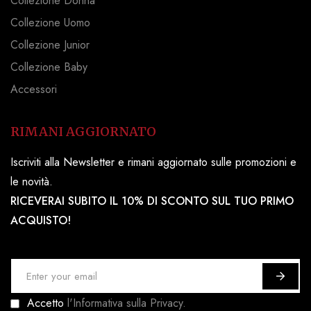
Collezione Donna
Collezione Uomo
Collezione Junior
Collezione Baby
Accessori
RIMANI AGGIORNATO
Iscriviti alla Newsletter e rimani aggiornato sulle promozioni e
le novità.
RICEVERAI SUBITO IL 10% DI SCONTO SUL TUO PRIMO
ACQUISTO!
I
s
Accetto
l'Informativa sulla Privacy.
c