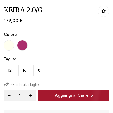
Vai
KEIRA 2.0/G
all'inizio
della
179,00 €
galleria
di
Colore
immagini
Taglia
12
16
8
Guida alla taglie
Aggiungi al Carrello