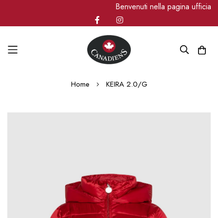
Benvenuti nella pagina ufficia
Salta
Home
KEIRA 2.0/G
al
contenuto
Vai
alla
fine
della
galleria
di
immagini