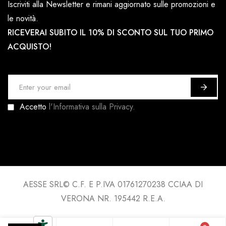
Iscriviti alla Newsletter e rimani aggiornato sulle promozioni e
le novità.
RICEVERAI SUBITO IL 10% DI SCONTO SUL TUO PRIMO
ACQUISTO!
I
s
Accetto
l'Informativa sulla Privacy.
c
r
i
v
i
t
AESSE SRL© C.F. E P.IVA 01761270238 CCIAA DI
i
VERONA NR. 195442 R.E.A.
a
l