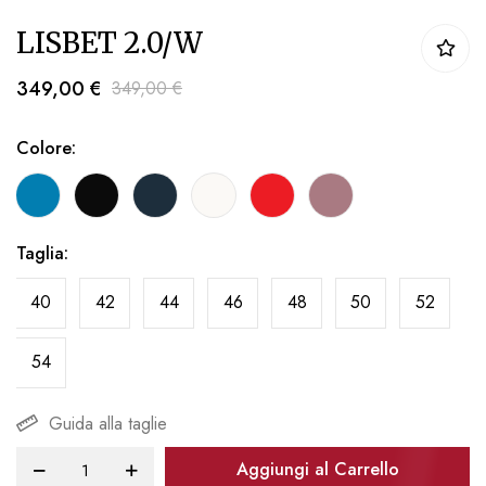
Vai
LISBET 2.0/W
all'inizio
della
349,00 €
349,00 €
galleria
di
Colore
immagini
Taglia
40
42
44
46
48
50
52
54
Guida alla taglie
Aggiungi al Carrello