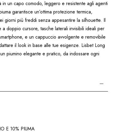
tà in un capo comodo, leggero e resistente agli agenti
a piuma garantisce un’ottima protezione termica,
giorni più freddi senza appesantire la silhouette. Il
 doppio cursore, tasche laterali invisibili ideali per
o smartphone, e un cappuccio avvolgente e removibile
dattare il look in base alle tue esigenze. Lisbet Long
a un piumino elegante e pratico, da indossare ogni
NO E 10% PIUMA