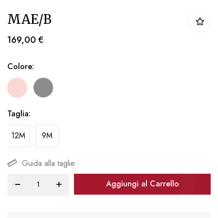
Vai
MAE/B
all'inizio
della
169,00 €
galleria
di
Colore
immagini
Taglia
12M
9M
Guida alla taglie
Aggiungi al Carrello