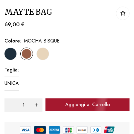
Vai
MAYTE BAG
all'inizio
della
69,00 €
galleria
di
Colore
MOCHA BISQUE
immagini
Taglia
UNICA
Aggiungi al Carrello