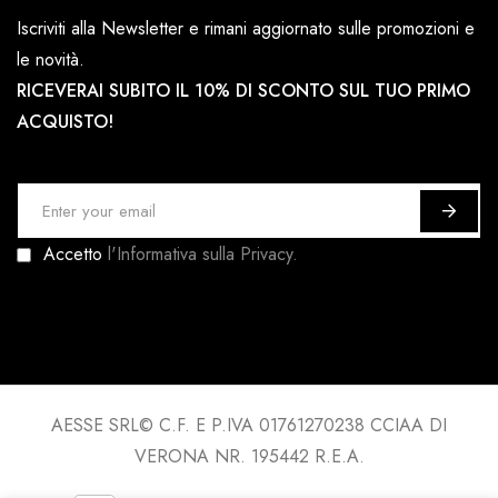
Iscriviti alla Newsletter e rimani aggiornato sulle promozioni e
le novità.
RICEVERAI SUBITO IL 10% DI SCONTO SUL TUO PRIMO
ACQUISTO!
I
s
Accetto
l'Informativa sulla Privacy.
c
r
i
v
i
t
AESSE SRL© C.F. E P.IVA 01761270238 CCIAA DI
i
VERONA NR. 195442 R.E.A.
a