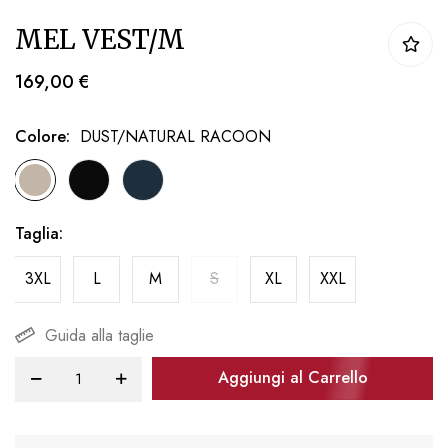
Vai
MEL VEST/M
all'inizio
della
169,00 €
galleria
di
Colore
DUST/NATURAL RACOON
immagini
Taglia
3XL
L
M
S
XL
XXL
Guida alla taglie
Aggiungi al Carrello