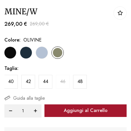
Vai
MINE/W
all'inizio
della
269,00 €
269,00 €
galleria
di
Colore
OLIVINE
immagini
Taglia
40
42
44
46
48
Guida alla taglie
Aggiungi al Carrello