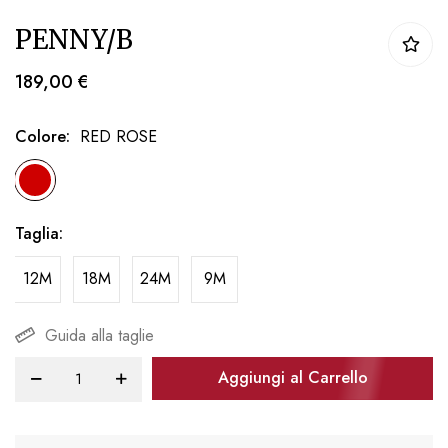
Vai
PENNY/B
all'inizio
della
189,00 €
galleria
di
Colore
RED ROSE
immagini
Taglia
12M
18M
24M
9M
Guida alla taglie
Aggiungi al Carrello