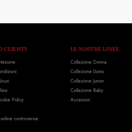
O CLIENTI
LE NOSTRE LINEE
otezione
Collezione Donna
ondizioni
Collezione Uomo
icuri
Collezione Junior
Resi
Collezione Baby
ookie Policy
Accessori
 online controversie