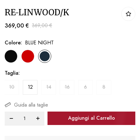
Vai
RE-LINWOOD/K
all'inizio
della
369,00 €
369,00 €
galleria
di
Colore
BLUE NIGHT
immagini
Taglia
10
12
14
16
6
8
Guida alla taglie
Aggiungi al Carrello