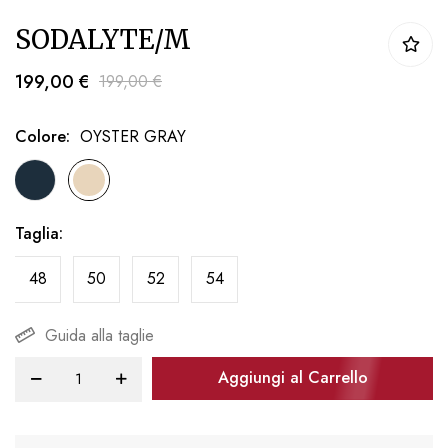
Vai
SODALYTE/M
all'inizio
della
199,00 €
199,00 €
galleria
di
Colore
OYSTER GRAY
immagini
Taglia
48
50
52
54
Guida alla taglie
Aggiungi al Carrello