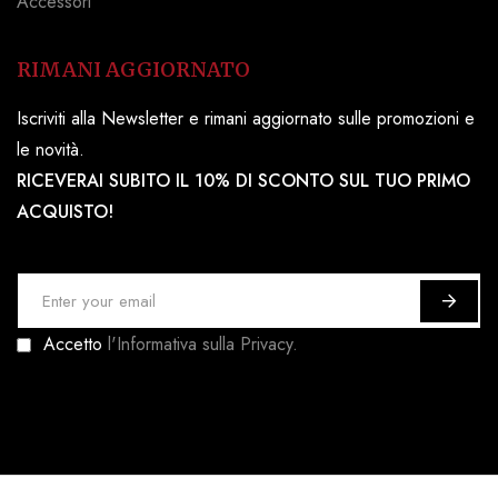
Accessori
RIMANI AGGIORNATO
Iscriviti alla Newsletter e rimani aggiornato sulle promozioni e
le novità.
RICEVERAI SUBITO IL 10% DI SCONTO SUL TUO PRIMO
ACQUISTO!
I
s
Accetto
l'Informativa sulla Privacy.
c
r
i
v
i