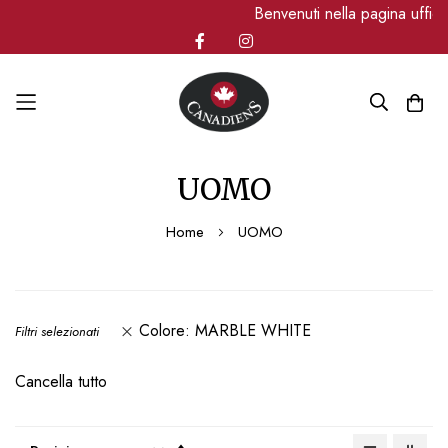
Benvenuti nella pagina uffici
Salta
UOMO
al
contenuto
Home
UOMO
Colore
MARBLE WHITE
Filtri selezionati
Cancella tutto
Imposta