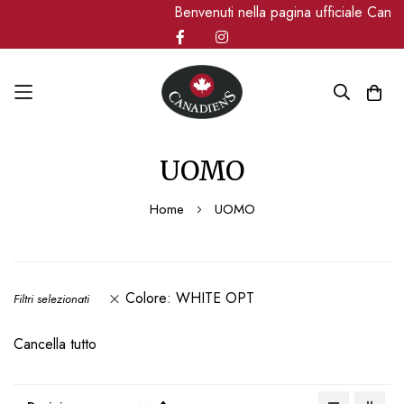
Benvenuti nella pagina ufficiale Canadien
Salta
UOMO
al
contenuto
Home
UOMO
Colore
WHITE OPT
Filtri selezionati
Cancella tutto
Imposta